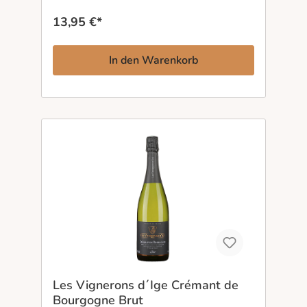
18 Monate Hefelager in den Tuffsteinkellern
verleihen dem Schaumwein Struktur, Tiefe und
13,95 €*
cremige Finesse. Am Gaumen wirkt er lebendig
und harmonisch zugleich — ein Crémant Rosé,
der Aperitifkultur mit handwerklicher Substanz
In den Warenkorb
verbindet.
Les Vignerons d´Ige Crémant de
Bourgogne Brut