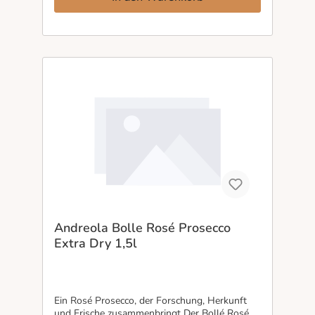
1930er Jahren in Conegliano. Ein Schaumwein
für alle, die nicht nur trinken wollen, sondern
verstehen, was im Glas steckt.
Andreola Bolle Rosé Prosecco
Extra Dry 1,5l
Ein Rosé Prosecco, der Forschung, Herkunft
und Frische zusammenbringt Der Bollé Rosé