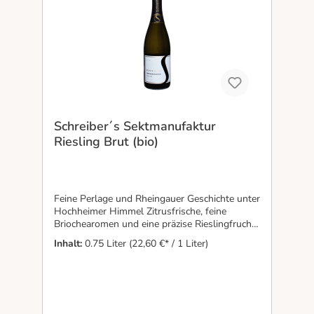
Schreiber´s Sektmanufaktur
Riesling Brut (bio)
Feine Perlage und Rheingauer Geschichte unter
Hochheimer Himmel Zitrusfrische, feine
Briochearomen und eine präzise Rieslingfrucht
verbinden sich in diesem bio-zertifizierten
Inhalt:
0.75 Liter
(22,60 €* / 1 Liter)
Winzersekt zu einer eleganten, klassischen
Stilistik. Die traditionelle Flaschengärung, über
zwölf Monate Reife auf der Feinhefe sowie das
händische Rütteln und Degorgieren verleihen
dem Riesling Brut seine feine Perlage und
subtile Tiefe. Aus den Hochheimer Lagen rund