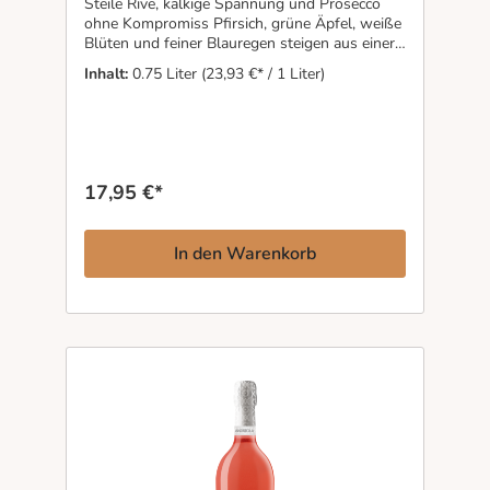
Steile Rive, kalkige Spannung und Prosecco
ohne Kompromiss Pfirsich, grüne Äpfel, weiße
Blüten und feiner Blauregen steigen aus einer
kristallinen, lang anhaltenden Perlage auf. Der
Inhalt:
0.75 Liter
(23,93 €* / 1 Liter)
26° I° Rive di Col San Martino Extra Brut
stammt aus steilen Valdobbiadene-Hanglagen
auf 300 bis 500 Metern Höhe, wo alte Glera-
Reben tief in kalkhaltiges Konglomeratgestein
wurzeln. Ohne Restzucker ausgebaut, zeigt er
Präzision, Spannung und mineralische Klarheit,
17,95 €*
bleibt dabei aber cremig und elegant. Ein
Prosecco Superiore DOCG für alle, die
Schaumwein nicht süß, sondern charaktervoll
In den Warenkorb
trinken möchten.