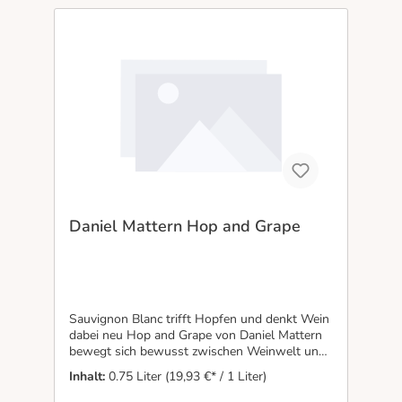
Daniel Mattern Hop and Grape
Sauvignon Blanc trifft Hopfen und denkt Wein
dabei neu Hop and Grape von Daniel Mattern
bewegt sich bewusst zwischen Weinwelt und
Craft-Kultur. Sauvignon Blanc bringt Zitrus,
Inhalt:
0.75 Liter
(19,93 €* / 1 Liter)
Passionsfrucht und grüne Frische ins Glas, der
eingesetzte Hopfen ergänzt eine feine Bitterkeit