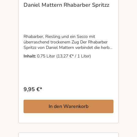
Daniel Mattern Rhabarber Spritzz
Rhabarber, Riesling und ein Secco mit
überraschend trockenem Zug Der Rhabarber
Spritzz von Daniel Mattern verbindet die herbe
Frische echter Rhabarberstangen mit der
Inhalt:
0.75 Liter
(13,27 €* / 1 Liter)
lebendigen Art von Riesling und
Frühburgunder. Im Glas wirkt er leicht,
animierend und bewusst ungekünstelt – mit
feiner Säure, dezenter Frucht und genau der
richtigen Portion Grip. Keine übertriebene
Süße, keine künstlichen Zusätze, sondern ein
9,95 €*
frischer Secco mit natürlichem Charakter und
eigenständiger Aromatik. Ideal als Aperitif, auf
Eis im Sommer oder überall dort, wo
In den Warenkorb
unkomplizierter Genuss trotzdem Haltung
zeigen darf.