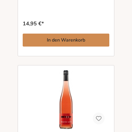
und erstaunliche Spannung. Dadurch wirkt der
Wein gleichzeitig saftig, verspielt und präzise.
Kein aromatischer Selbstzweck, sondern ein
experimenteller Ansatz mit klarer Handschrift
14,95 €*
und hohem Trinkfluss. Für alle, die Sauvignon
Blanc mögen, aber Lust haben, vertraute
Aromen einmal aus einer völlig neuen
In den Warenkorb
Perspektive zu erleben.