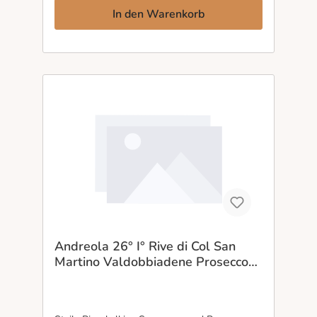
Naturwein für alle, die handwerkliche
In den Warenkorb
Authentizität und neue Genusswege entdecken
möchten.
Andreola 26° I° Rive di Col San
Martino Valdobbiadene Prosecco
Superiore DOCG - Extra Brut