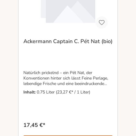
Ackermann Captain C. Pét Nat (bio)
Natürlich prickelnd – ein Pét Nat, der
Konventionen hinter sich lässt Feine Perlage,
lebendige Frische und eine beeindruckende
Mineralität machen Captain C. Pét Nat zu
Inhalt:
0.75 Liter
(23,27 €* / 1 Liter)
einem Schaumwein mit eigenem Charakter. Der
Chardonnay wächst auf Landschneckenkalk
und bringt Tiefe, Spannung und klare Frucht
ins Glas. Als Pétillant Naturel wird er noch
während der Gärung abgefüllt, sodass seine
Kohlensäure auf natürliche Weise in der
17,45 €*
Flasche entsteht – ungeschwefelt, ohne
Dosage und kompromisslos ehrlich. Ein