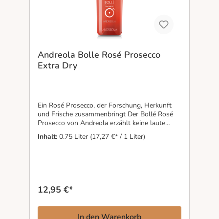
Andreola Bolle Rosé Prosecco
Extra Dry
Ein Rosé Prosecco, der Forschung, Herkunft
und Frische zusammenbringt Der Bollé Rosé
Prosecco von Andreola erzählt keine laute
Geschichte — eher eine, der man aufmerksam
Inhalt:
0.75 Liter
(17,27 €* / 1 Liter)
zuhören sollte. Feine Perlage, cremige Textur
und Aromen von Rosenblättern, Zitrusfrüchten
und reifen roten Beeren wirken zuerst
verspielt, dahinter zeigt sich jedoch erstaunlich
viel Struktur und Zug. Besonders spannend
wird es durch die seltene Rebsorte Manzoni
12,95 €*
Moscato, eine Kreuzung aus Raboso Piave und
Moscato d’Amburgo, entstanden aus den
Forschungsarbeiten Luigi Manzonis in den
In den Warenkorb