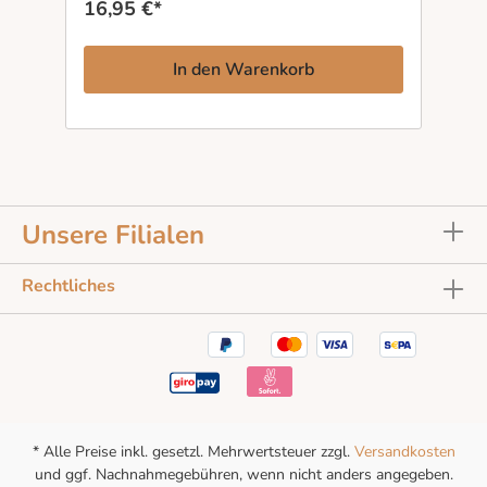
16,95 €*
um den Main entsteht so ein Sekt, der an die
große „Hochheimer Mussie“-Tradition erinnert
— klar, lebendig und mit jener Ruhe, die nur
In den Warenkorb
Zeit und Handwerk erzeugen.
Unsere Filialen
Rechtliches
* Alle Preise inkl. gesetzl. Mehrwertsteuer zzgl.
Versandkosten
und ggf. Nachnahmegebühren, wenn nicht anders angegeben.