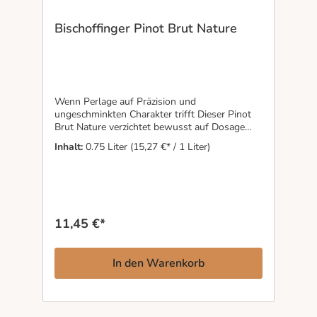
Bischoffinger Pinot Brut Nature
Wenn Perlage auf Präzision und
ungeschminkten Charakter trifft Dieser Pinot
Brut Nature verzichtet bewusst auf Dosage
und zeigt damit den Kaiserstuhl in seiner
Inhalt:
0.75 Liter
(15,27 €* / 1 Liter)
klarsten Form. Die feine Perlage trägt Aromen
von roten Johannisbeeren, dunklen
Waldbeeren und einer dezent herben Würze
durch den Gaumen. Trocken, geradlinig und mit
leicht griffiger Struktur wirkt der Sekt
gleichzeitig puristisch und elegant. Das weiche
11,45 €*
Mundgefühl und die natürliche Frische
verleihen ihm Tiefe ohne Schwere. Ein
Winzersekt für Menschen, die Spannung und
In den Warenkorb
Herkunft wichtiger finden als laute Effekte.