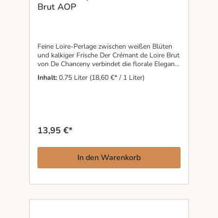
Brut AOP
Feine Loire-Perlage zwischen weißen Blüten
und kalkiger Frische Der Crémant de Loire Brut
von De Chanceny verbindet die florale Eleganz
des Chenin Blanc mit der Frische von
Inhalt:
0.75 Liter
(18,60 €* / 1 Liter)
Chardonnay und der feinen Frucht des
Cabernet Franc. Weiße Blüten, Birne und
saftiger Pfirsich treffen auf eine präzise,
langanhaltende Perlage, die durch 18 Monate
Hefelager in den Tuffsteinkellern der Loire
besonders fein wirkt. Die kalkreichen Böden
13,95 €*
verleihen dem Schaumwein eine kühle
Mineralität und klare Spannung. Ein Crémant
mit Struktur und Ruhe.
In den Warenkorb