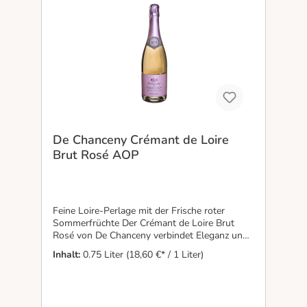
De Chanceny Crémant de Loire
Brut Rosé AOP
Feine Loire-Perlage mit der Frische roter
Sommerfrüchte Der Crémant de Loire Brut
Rosé von De Chanceny verbindet Eleganz und
Präzision mit der kühlen Handschrift der Loire.
Inhalt:
0.75 Liter
(18,60 €* / 1 Liter)
In der Nase zeigen sich frische Erdbeeren, rote
Kirschen und florale Anklänge von Rose,
getragen von einer feinen, langanhaltenden
Perlage. Die traditionelle Flaschengärung und