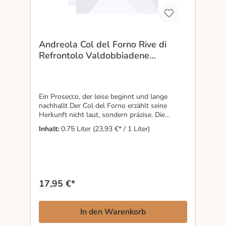
Andreola Col del Forno Rive di
Refrontolo Valdobbiadene
Prosecco Superoire DOCG Brut
Ein Prosecco, der leise beginnt und lange
nachhallt Der Col del Forno erzählt seine
Herkunft nicht laut, sondern präzise. Die
tonhaltigen Böden der Rive di Refrontolo
Inhalt:
0.75 Liter
(23,93 €* / 1 Liter)
verleihen ihm Tiefe und Struktur, während das
besondere Mikroklima Frische und Klarheit
bewahrt. Feine Perlage, cremige Textur und
Aromen von Akazienblüte, Glyzinie und heller
Frucht wirken fast schwerelos, am Gaumen
zeigt sich jedoch Substanz: trocken, mineralisch
17,95 €*
und samtig zugleich. Ein Valdobbiadene DOCG
für Menschen, die in einem Schaumwein mehr
suchen als nur Frucht — nämlich Herkunft,
In den Warenkorb
Spannung und Haltung.