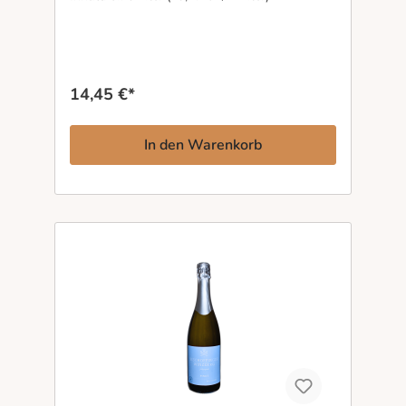
des Kaiserstuhls. Das lang anhaltende, feine
Mousseux trägt Aromen von hellen Früchten,
zarter Brioche und einer dezenten Zitrusfrische
durch den Gaumen. Trotz seiner Fülle wirkt der
Sekt präzise und ausgewogen, mit ruhiger
Struktur und bemerkenswerter Klarheit. Ein
14,45 €*
Chardonnay-Sekt, der nicht laut sein muss, um
Eindruck zu hinterlassen – gemacht für Abende
mit Zeit, Gesprächen und gutem Essen.
In den Warenkorb