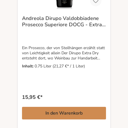
Andreola Dirupo Valdobbiadene
Prosecco Superiore DOCG - Extra
Dry
Ein Prosecco, der von Steilhängen erzählt statt
von Leichtigkeit allein Der Dirupo Extra Dry
entsteht dort, wo Weinbau zur Handarbeit
wird: in den steilen Hängen von
Inhalt:
0.75 Liter
(21,27 €* / 1 Liter)
Valdobbiadene, die jede Flasche prägen. Feine
Perlage, cremiger Schaum und Aromen von
weißem Pfirsich, Apfel, Akazienblüte und
Zitruszeste wirken zunächst mühelos, doch
dahinter steckt Präzision und Geduld. Die
langsame Gärung und der behutsame Ausbau
15,95 €*
bewahren Klarheit und Spannung. Ein
Prosecco für Menschen, die herausschmecken
wollen, wo ein Wein herkommt — und warum
In den Warenkorb
manche Geschichten nur in schwierigen Lagen
entstehen.