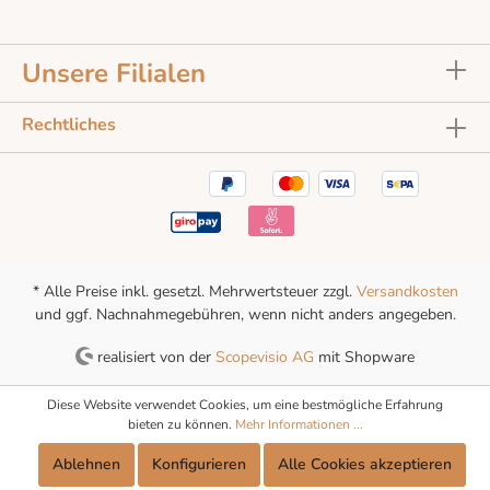
Eberhard Schell, Buchautor, Chocolatier
Wasser Infos zu Weinen, Schokolade und
Machart Ein exklusiver Abend voller Genüsse
Unsere Filialen
und spannender Paarungen
Rechtliches
* Alle Preise inkl. gesetzl. Mehrwertsteuer zzgl.
Versandkosten
und ggf. Nachnahmegebühren, wenn nicht anders angegeben.
realisiert von der
Scopevisio AG
mit Shopware
Diese Website verwendet Cookies, um eine bestmögliche Erfahrung
bieten zu können.
Mehr Informationen ...
Ablehnen
Konfigurieren
Alle Cookies akzeptieren