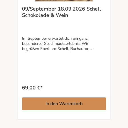
09/September 18.09.2026 Schell
Schokolade & Wein
Im September erwartet dich ein ganz
besonderes Geschmackserlebnis: Wir
begrüßen Eberhard Schell, Buchautor,
Chocolatier und Inhaber der renommierten
Schell Schokoladenmanufaktur in
Gundelsheim. Gemeinsam tauchen wir ein in
die faszinierende Welt von Wein, Spirituosen
und handgefertigter Schokolade – perfekt
aufeinander abgestimmt und mit spannenden
Einblicken in die Kunst der Kombination. Freu
69,00 €*
dich auf einen Abend voller Genuss, Wissen
und außergewöhnlicher Geschmacksmomente,
präsentiert von einem der bekanntesten
In den Warenkorb
Chocolatiers Deutschlands. Datum: Freitag
18.09.2026 Uhrzeit: 18:30 bis ca. 21 Uhr Ort:
Vinum Schlüchtern Beinhaltet: Aperitiv, Weine,
Spirituosen und auf die Getränke abgestimmte
Schokoladen Informationen aus erster Hand -