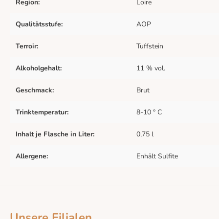
Region:
Loire
Qualitätsstufe:
AOP
Terroir:
Tuffstein
Alkoholgehalt:
11 % vol.
Geschmack:
Brut
Trinktemperatur:
8-10 ° C
Inhalt je Flasche in Liter:
0,75 l
Allergene:
Enhält Sulfite
Unsere Filialen