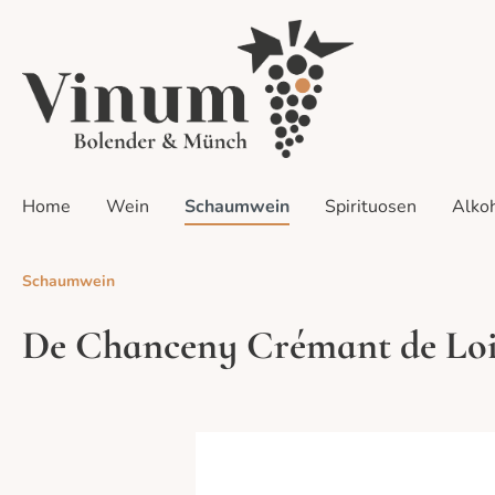
Home
Wein
Schaumwein
Spirituosen
Alkoh
Schaumwein
Zur Kategorie Sets
De Chanceny Crémant de Lo
Alle Weine
Alle Sets
Alle Events
Weiß
Probier
Home-Ta