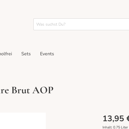
olfrei
Sets
Events
ire Brut AOP
pakete
stings
Rosé
Geschenke
Tastings vor Ort
13,95 
Inhalt:
0.75 Liter