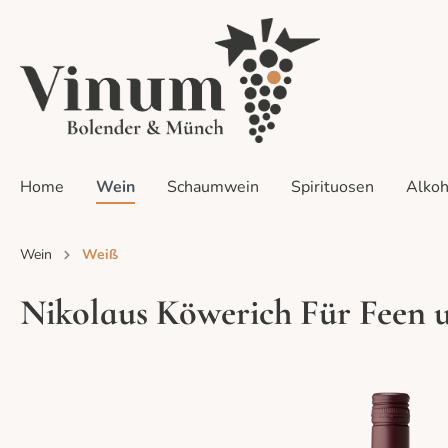
Home
Wein
Schaumwein
Spirituosen
Alkoh
Wein
Weiß
Zur Kategorie Sets
Nikolaus Köwerich Für Feen 
Alle Weine
Alle Sets
Alle Events
Weiß
Probier
Home-Ta