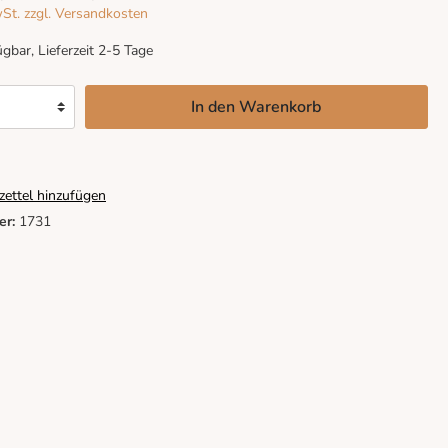
wSt. zzgl. Versandkosten
gbar, Lieferzeit 2-5 Tage
In den Warenkorb
ettel hinzufügen
er:
1731