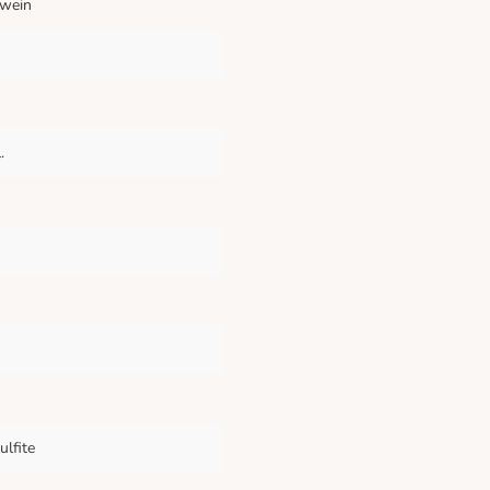
swein
.
ulfite