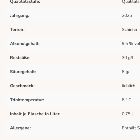
Qualitätsstufe:
Qualität
Jahrgang:
2025
Terroir:
Schiefer
Alkoholgehalt:
9,5 % vol
Restsüße:
30 g/l
Säuregehalt:
8 g/l
Geschmack:
lieblich
Trinktemperatur:
8 ° C
Inhalt je Flasche in Liter:
0,75 l
Allergene:
Enthält S