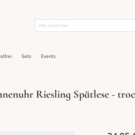
olfrei
Sets
Events
nenuhr Riesling Spätlese - tro
pakete
stings
Rosé
Geschenke
Tastings vor Ort