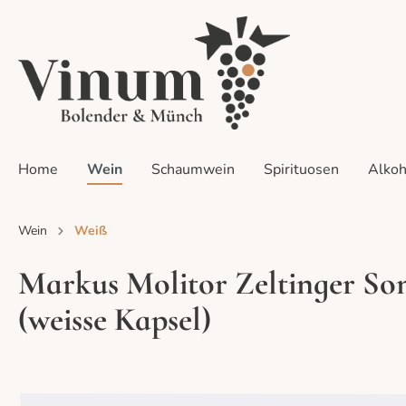
Home
Wein
Schaumwein
Spirituosen
Alkoh
Wein
Weiß
Zur Kategorie Sets
Markus Molitor Zeltinger Son
Alle Weine
Alle Sets
Alle Events
Weiß
Probier
Home-Ta
(weisse Kapsel)