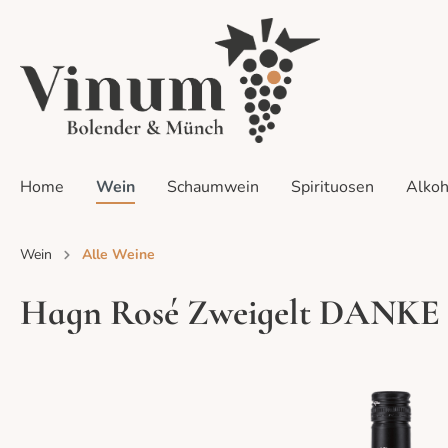
Home
Wein
Schaumwein
Spirituosen
Alkoh
Wein
Alle Weine
Zur Kategorie Sets
Hagn Rosé Zweigelt DAN
Alle Weine
Alle Sets
Alle Events
Weiß
Probier
Home-Ta