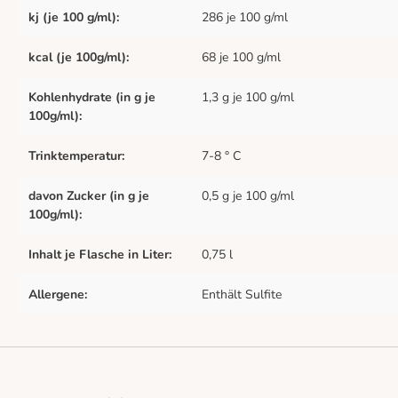
kj (je 100 g/ml):
286 je 100 g/ml
kcal (je 100g/ml):
68 je 100 g/ml
Kohlenhydrate (in g je
1,3 g je 100 g/ml
100g/ml):
Trinktemperatur:
7-8 ° C
davon Zucker (in g je
0,5 g je 100 g/ml
100g/ml):
Inhalt je Flasche in Liter:
0,75 l
Allergene:
Enthält Sulfite