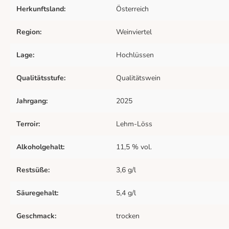
Herkunftsland:
Österreich
Region:
Weinviertel
Lage:
Hochlüssen
Qualitätsstufe:
Qualitätswein
Jahrgang:
2025
Terroir:
Lehm-Löss
Alkoholgehalt:
11,5 % vol.
Restsüße:
3,6 g/l
Säuregehalt:
5,4 g/l
Geschmack:
trocken