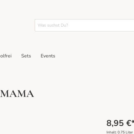
olfrei
Sets
Events
KE MAMA
pakete
stings
Rosé
Geschenke
Tastings vor Ort
8,95 €
Inhalt:
0.75 Liter